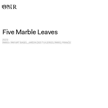
MENÚ
Five Marble Leaves
2023
PARIS+ PAR ART BASEL, JARDIN DES TUILERIES, PARIS, FRANCE