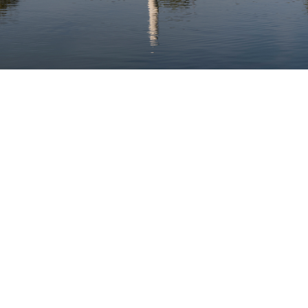
LA GALERÍA PERMANECERÁ CERRADA POR
VACACIONES DE VERANO HASTA EL 12 DE
AGOSTO. LES ESPERAMOS A PARTIR DEL 13 EN
NUESTRO HORARIO HABITUAL.
CONTÁCTANOS :)
INFO@OMR.ART
INSTAGRAM ↗
FACEBOOK ↗
ARTSY ↗
AHORA EN
LAGO ALGO ↗