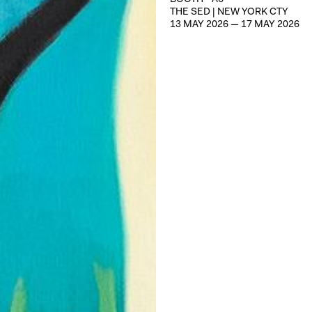
BOOTH -
A6
THE SED | NEW YORK CTY
13
MAY
2026
—
17
MAY
2026