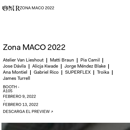
MENÚ
→
ZONA MACO 2022
Zona MACO 2022
Atelier Van Lieshout
Matti Braun
Pia Camil
Jose Dávila
Alicja Kwade
Jorge Méndez Blake
Ana Montiel
Gabriel Rico
SUPERFLEX
Troika
James Turrell
BOOTH -
A105
FEBRERO 9, 2022
-
FEBRERO 13, 2022
DESCARGA EL PREVIEW ↗