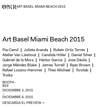
MENÚ
→
ART BASEL MIAMI BEACH 2015
Art Basel Miami Beach 2015
Pia Camil
Julieta Aranda
Rubén Ortiz Torres
Atelier Van Lieshout
Candida Höfer
Daniel Silver
Gabriel de la Mora
Héctor García
Jose Dávila
Jorge Méndez Blake
James Turrell
Ryan Brown
Rafael Lozano-Hemmer
Theo Michael
Torolab
Troika
BOOTH -
B19
DICIEMBRE 3, 2015
-
DICIEMBRE 6, 2015
DESCARGA EL PREVIEW ↗