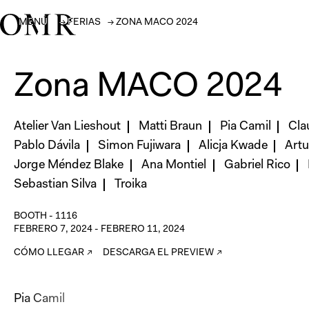
MENÚ
→
FERIAS
→
ZONA MACO 2024
Zona MACO 2024
Atelier Van Lieshout
Matti Braun
Pia Camil
Cla
Pablo Dávila
Simon Fujiwara
Alicja Kwade
Artu
Jorge Méndez Blake
Ana Montiel
Gabriel Rico
Sebastian Silva
Troika
BOOTH -
1116
FEBRERO 7, 2024
-
FEBRERO 11, 2024
CÓMO LLEGAR ↗
DESCARGA EL PREVIEW ↗
Pia Camil