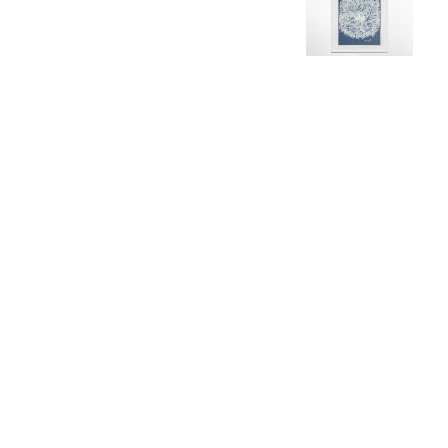
Untitled (L’atelier rose)
Archival pigment print
224 x 275 x 8 cm (total)