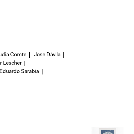
udia Comte
Jose Dávila
r Lescher
Eduardo Sarabia
Jose Dávila