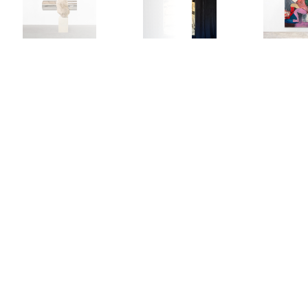
, 2024
shed, concrete pedestal
3/4 in - 137 x 113 x 200 cm; Weight:
8 x 20 1/8 in - 82 x 55 x 51 cm;