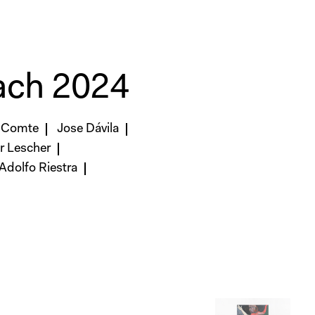
ach 2024
a Comte
Jose Dávila
r Lescher
Adolfo Riestra
Alicja Kwade