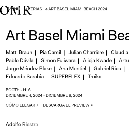
MENÚ
→
FERIAS
→
ART BASEL MIAMI BEACH 2024
Art Basel Miami Be
Matti Braun
Pia Camil
Julian Charrière
Claudi
Pablo Dávila
Simon Fujiwara
Alicja Kwade
Artu
Jorge Méndez Blake
Ana Montiel
Gabriel Rico
Eduardo Sarabia
SUPERFLEX
Troika
BOOTH -
H16
DICIEMBRE 4, 2024
-
DICIEMBRE 8, 2024
CÓMO LLEGAR ↗
DESCARGA EL PREVIEW ↗
Adolfo Riestra