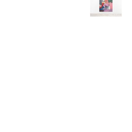
Tunnel-Tell (Ceci Sera)
Granite, stainless steel poli
Sculpture: 54 x 44 1/2 x 78 
863 kg Plinth: 32 1/4 x 21 5/
Weight: 506 kg