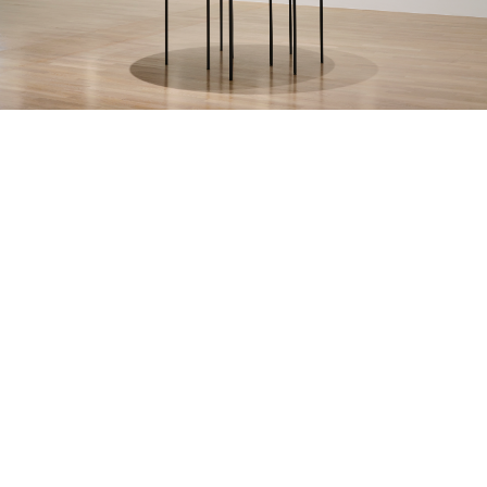
LA GALERÍA PERMANECERÁ CERRADA POR
VACACIONES DE VERANO HASTA EL 12 DE
AGOSTO. LES ESPERAMOS A PARTIR DEL 13 EN
NUESTRO HORARIO HABITUAL.
CONTÁCTANOS :)
INFO@OMR.ART
INSTAGRAM ↗
FACEBOOK ↗
ARTSY ↗
AHORA EN
LAGO ALGO ↗