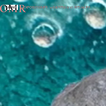
MENÚ
→
EXPOSICIONES
→
CAPÍTULO VI: RITUALES