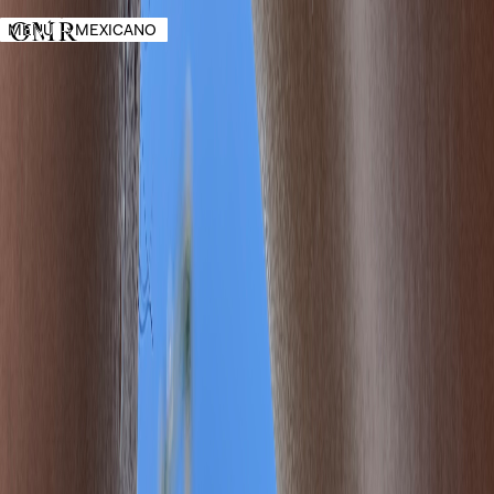
MENÚ
→
MEXICANO