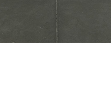
Sebastian Silva
My Party
SEPTIEMBRE 21, 2023
→
NOVIEMBRE 18, 2023
OMR
Para su segunda exposición de pinturas y
dibujos en OMR, Silva ha creado más de