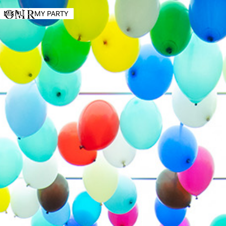
MENÚ
→
MY PARTY