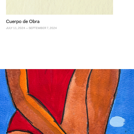
la “realidad natural” y una posibilidad de existencia chueca que
lucha por formas de vida que no estén reguladas por la
patriarcalidad.
Cuerpo de Obra
JULY 11, 2024
—
SEPTEMBER 7, 2024
2
[Even my peaches are obscene]
Su época estuvo signada por un tropo incompleto, o como la
llama Paul B. Preciado, por una revolución fallida: “los
movimientos anticoloniales, antirracistas, feministas y
homosexuales, de las revueltas de travestis y trans, de Panteras
Negras, de Woodstock y de Stonewall habría dejado paso a la era
3
Regan y Thatcher”
. En México se abrió la era conservadora y
neoliberal de Miguel de la Madrid tras el “milagro mexicano”.
En el panorama cultural, la diversa época de los ochentas —
fecunda para las revisiones genealógicas aún por realizar— se
encasilló sobre todas las otras tendencias bajo el concepto de los
“nuevos mexicanismos”. No intentaré aquí una valoración profusa
del fenómeno pero sí diré que el neomexicanismo puede ser leído
como un movimiento conservador que dilató las etiquetas de “lo
mexicano”
, paradójicamente además, porque muchxs de quienes