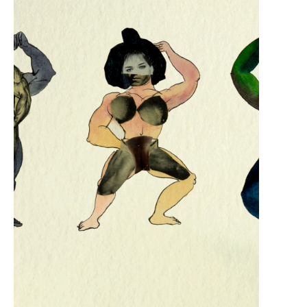
que ya sabemos, más te vale tener una
buena mano]
Gibbon observa que en el libro árabe por excelencia, en el Alcorán,
no hay camellos; yo creo que si hubiera alguna duda sobre la
autenticidad del Alcorán, bastaría esta ausencia de camellos para
probar que es árabe. Fue escrito por Mahoma, y Mahoma, como
árabe, no tenía por qué saber que los camellos eran especialmente
1
árabes
.
De la obra de Adolfo no se puede decir lo mismo que Borges hizo
con el Corán. Adolfo tuvo que inventar en cada dibujo lo que
deseaba que existiera en la realidad; en una operación simbólica-
demiúrgica hizo que cada pintura prodigara consistencia al mundo
y es que hacer arte es hacer brotar el espacio que se desea
habitar.
A Adolfo le compete el reconocimiento —junto a muchxs otrxs—
de esa operación política y estética. La obra, el cuerpo de obra de
Adolfo, es un grito en el medio de un cráter, un cráter que deviene
playa, un placer que deviene muerte, una espiral.
Esa espiral procura una trayectoria iconoclasta y ateísta. Su
incesante, delirante y frenética producción son un embate contra