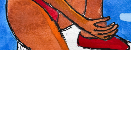
se vieron relacionados con esta tendencia sostenían posturas
estéticas y sexuales disidentes. En pocas palabras, el
neomexicanismo re-inventó, o dicho mejor, actualizó las ansias
identitarias nacionalistas: creación de un producto transparente
empaquetado para su comercialización y exportación. La
nacionalidad se convirtió en commodity, el gran giro
5
modernizador
. A ello, Riestra se opone con la des-identidad.
Glissant y su defensa del “derecho a la opacidad” es cercano a
esta idea desidentitaria. Las obras de Riestra reclaman, por
partida doble, un entendimiento a lxs seres divergentes mediante
un lenguaje “entendible”, y protegen y respetan los deseos
antinómicos de quienes siguen siendo ilegibles u opacxs para el
canon, la tradición y el poder.
, paradójicamente además, porque
muchxs de quienes se vieron relacionados con esta tendencia
sostenían posturas estéticas y sexuales disidentes. En pocas
palabras, el neomexicanismo re-inventó, o dicho mejor, actualizó
las ansias identitarias nacionalistas: creación de un producto
transparente empaquetado para su comercialización y
exportación. La nacionalidad se convirtió en commodity, el gran
giro modernizador. A ello, Riestra se opone con la des-identidad.
Glissant y su defensa del “derecho a la opacidad” es cercano a
esta idea desidentitaria. Las obras de Riestra reclaman, por
partida doble, un entendimiento a lxs seres divergentes mediante
un lenguaje “entendible”, y protegen y respetan los deseos