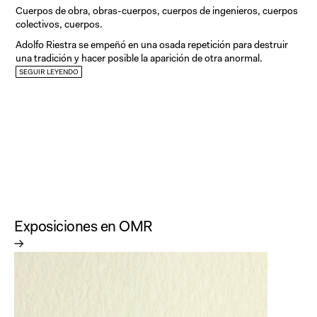
Cuerpos de obra, obras-cuerpos, cuerpos de ingenieros, cuerpos
colectivos, cuerpos.
Adolfo Riestra se empeñó en una osada repetición para destruir
una tradición y hacer posible la aparición de otra anormal.
SEGUIR LEYENDO
Sus dibujos están poblados de cuerpos proscritos, son una
somateca revolucionaria —para su época, los ochenta, y para la
nuestra— porque reclaman una desidentificación. Sus seres se
niegan a la construcción de un ego estable, a las identificaciones
identitarias, huyen de la fijación a través de la contradicción: son
tintas inmóviles que persiguen la ligereza y la mutabilidad del
viento.
Esa somateca está plagada de invenciones monstruosas y
hermosas, brazos que se alargan hasta la defectuosidad, torsos
que se tuercen, muslos inflamados, pitos hinchados, tetas en
esteroides, caídas, culos infraleves, criaturas hermafroditas. Todo
Exposiciones en OMR
en sus dibujos es defecto, deseo abyecto, formas caprichosas.
→
Sus dibujos no se oponen a la belleza, sino que la implantan con
otros cánones: su canto es el de un pájaro que pocos entienden.
[Estos seres se masturban. Nos reiteran lo