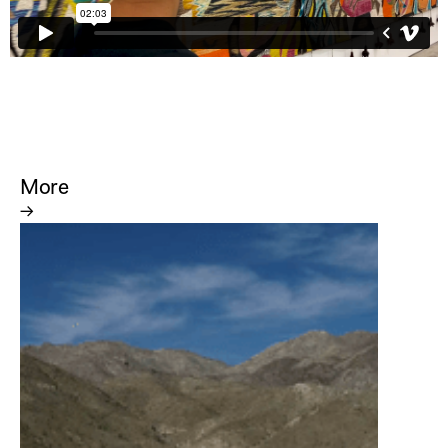
More
→