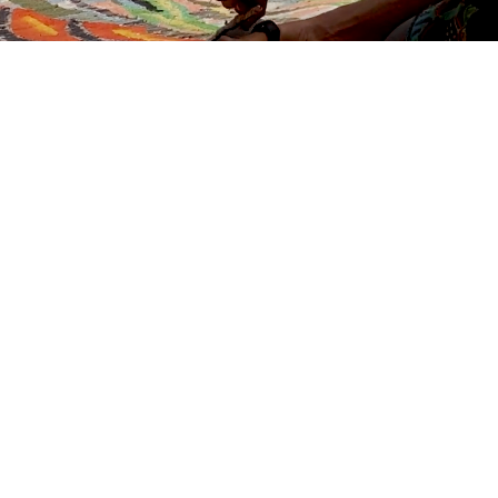
LA GALERÍA PERMANECERÁ CERRADA POR
VACACIONES DE VERANO HASTA EL 12 DE
AGOSTO. LES ESPERAMOS A PARTIR DEL 13 EN
NUESTRO HORARIO HABITUAL.
CONTÁCTANOS :)
INFO@OMR.ART
INSTAGRAM ↗