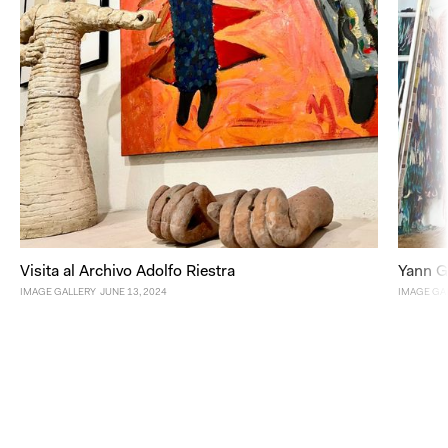
Visita al Archivo Adolfo Riestra
Yann Ge
IMAGE GALLERY
JUNE 13, 2024
IMAGE GA