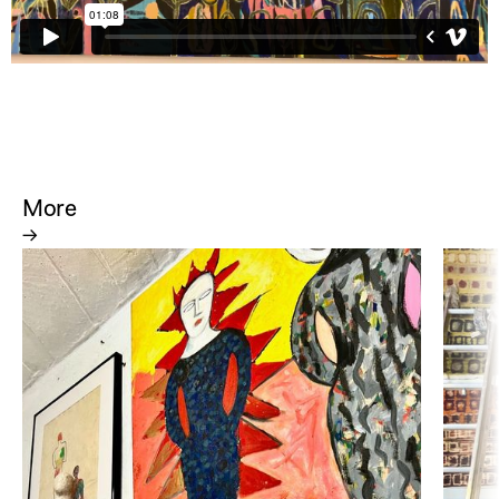
More
→