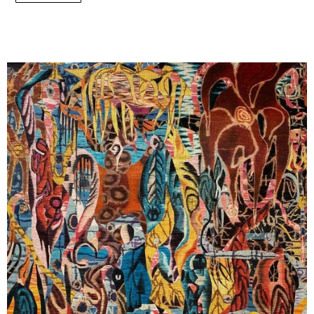
Rousseau, así como por las ‘Fábulas Pánicas’ de Jodorowsky,
Gerstberger construye, a través de sus tapices y pinturas, un
vocabulario vernáculo. Este vocabulario captura la fantasía de los
trópicos vista desde Europa, el post-graffiti y la historia de la
abstracción. En su obra, se despliega un repertorio de formas
ambiguas y místicas.