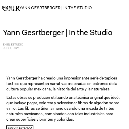
MENÚ
→
YANN GESRTBERGER | IN THE STUDIO
Yann Gesrtberger | In the Studio
EN EL ESTUDIO
JULY 1, 2024
Yann Gerstberger ha creado una impresionante serie de tapices
textiles que representan narrativas inspiradas en patrones de la
cultura popular mexicana, la historia del arte y la naturaleza.
Estas obras se producen utilizando una técnica original que ideó,
que incluye pegar, colorear y seleccionar fibras de algodón sobre
vinilo. Las fibras se tiñen a mano usando una mezcla de tintes
naturales mexicanos, combinados con telas industriales para
crear superficies vibrantes y coloridas.
Inspirado por figuras influyentes como Picabia, Matisse y Henri
SEGUIR LEYENDO