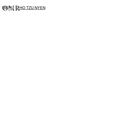
MENU
→
HO TZU NYEN