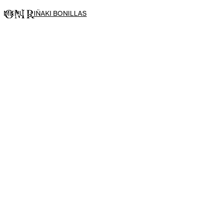
MENÚ
→
IÑAKI BONILLAS