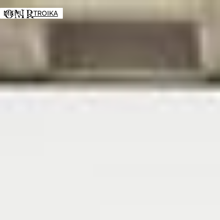
MENÚ
→
TROIKA